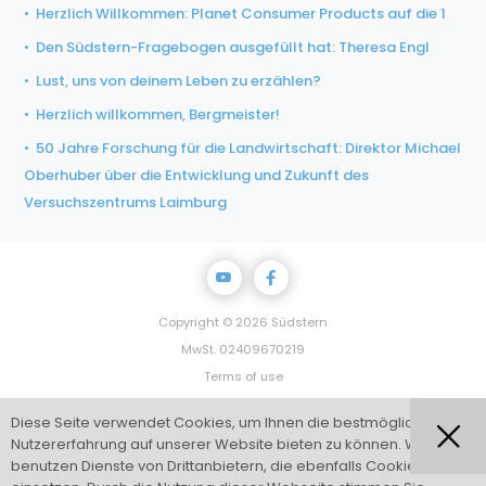
Herzlich Willkommen: Planet Consumer Products auf die 1
Den Südstern-Fragebogen ausgefüllt hat: Theresa Engl
Lust, uns von deinem Leben zu erzählen?
Herzlich willkommen, Bergmeister!
50 Jahre Forschung für die Landwirtschaft: Direktor Michael
Oberhuber über die Entwicklung und Zukunft des
Versuchszentrums Laimburg
Copyright © 2026 Südstern
MwSt. 02409670219
Terms of use
Privacy Policy
Diese Seite verwendet Cookies, um Ihnen die bestmögliche
Impressum
Nutzererfahrung auf unserer Website bieten zu können. Wir
Powered by Marketing Factory
benutzen Dienste von Drittanbietern, die ebenfalls Cookies