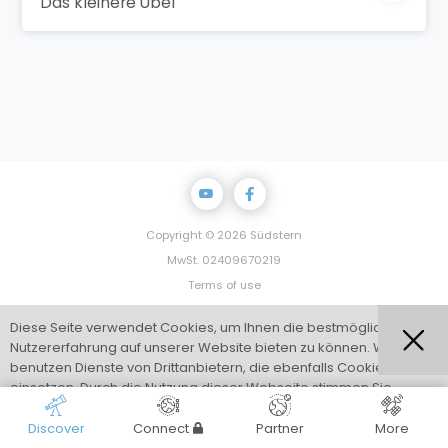
"Das kleinere Übel"
Copyright © 2026 Südstern
MwSt. 02409670219
Terms of use
Privacy Policy
Diese Seite verwendet Cookies, um Ihnen die bestmögliche
Impressum
Nutzererfahrung auf unserer Website bieten zu können. Wir
Powered by Marketing Factory
benutzen Dienste von Drittanbietern, die ebenfalls Cookies
einsetzen. Durch die Nutzung dieser Webseite stimmen Sie
der Verwendung von Cookies zu. Weitere Informationen
finden Sie
hier
Discover
Connect
Partner
More