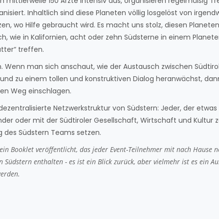
ich mittlerweile 150 Ärzte intensiv aus, organisieren regelmäßig T
isiert. Inhaltlich sind diese Planeten völlig losgelöst von irgen
en, wo Hilfe gebraucht wird. Es macht uns stolz, diesen Planeten
h, wie in Kalifornien, acht oder zehn Südsterne in einem Planet
ter“ treffen.
n. Wenn man sich anschaut, wie der Austausch zwischen Südtiro
 und zu einem tollen und konstruktiven Dialog heranwächst, da
chen Weg einschlagen.
 dezentralisierte Netzwerkstruktur von Südstern: Jeder, der etwas
er oder mit der Südtiroler Gesellschaft, Wirtschaft und Kultur 
ung des Südstern Teams setzen.
ein Booklet veröffentlicht, das jeder Event-Teilnehmer mit nach Hause
üdstern enthalten - es ist ein Blick zurück, aber vielmehr ist es ein Au
werden.