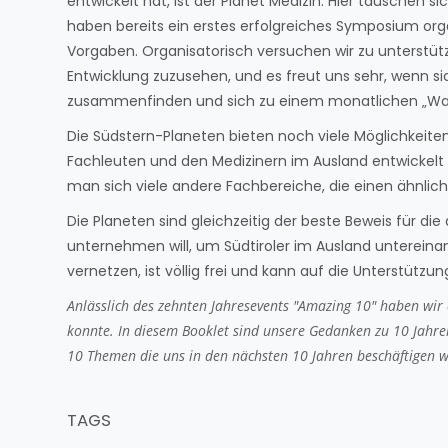
entwickelt hat, ist der Planet Medizin: Hier tauschen s
haben bereits ein erstes erfolgreiches Symposium organ
Vorgaben. Organisatorisch versuchen wir zu unterstütz
Entwicklung zuzusehen, und es freut uns sehr, wenn sic
zusammenfinden und sich zu einem monatlichen „Wat
Die Südstern-Planeten bieten noch viele Möglichkeite
Fachleuten und den Medizinern im Ausland entwickelt
man sich viele andere Fachbereiche, die einen ähnli
Die Planeten sind gleichzeitig der beste Beweis für die
unternehmen will, um Südtiroler im Ausland untereinand
vernetzen, ist völlig frei und kann auf die Unterstütz
Anlässlich des zehnten Jahresevents "Amazing 10" haben wir 
konnte. In diesem Booklet sind unsere Gedanken zu 10 Jahren S
10 Themen die uns in den nächsten 10 Jahren beschäftigen 
TAGS