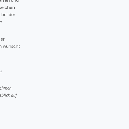
reffen und
dwelchen
 bei der
en
ler
nn wünscht
zu
 nehmen
sblick auf